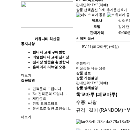
RV 54 (폐교마루)
판매단위: 1M² (헤베)
상품 선택옵션 0 개, 추가옵션 0 개
제조사
삼호우
모델
길이 랜덤
판매가격
40,000
선택된 옵션
커뮤니티 최신글
공지사항
RV 54 (폐교마루)
(+0원)
빈티지 고재 구매방법
리얼빈티지 고재 전시장…
전시장 방문을 환영합니…
추천하기
홈페이지 리뉴얼 오픈
이전상품
다음 상품
상품 정보
더보기
상품 기본설명
질문답변
판매단위: 1M² (헤베)
상품 상세설명
견적문의 드립니다.
Re: 견적문의 드립니…
학교마루 (폐교마루)
재단문의!
수종: 라왕​
견적 요청드려요
유선으로 답변 드렸습니…
규격 : 길이 (RANDOM) * W 
더보기