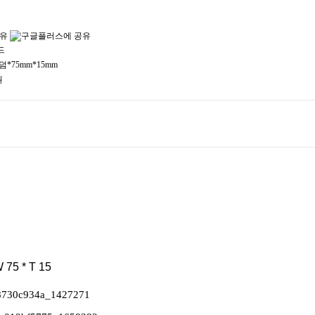
드
*75mm*15mm
원
75 * T 15