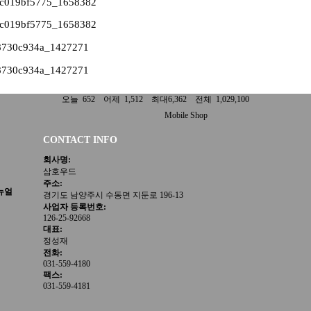
오늘 652 어제 1,512 최대6,362 전체 1,029,100
Mobile Shop
CONTACT INFO
회사명:
삼호우드
주소:
뉴얼
경기도 남양주시 수동면 지둔로 196-13
사업자 등록번호:
126-25-92668
대표:
정성재
전화:
031-559-4180
팩스:
031-559-4181